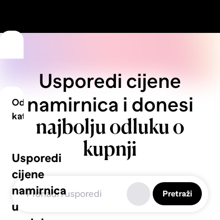
Usporedi cijene
namirnica i donesi
Odaberi
kategoriju
najbolju odluku o
kupnji
Voće
Usporedi
cijene
namirnica
Pretraži
Povrće
u