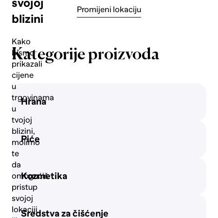
svojoj
Promijeni lokaciju
blizini
Delikatesa
Kako
Kategorije proizvoda
bismo
prikazali
Svježe
cijene
meso
u
trgovinama
Hrana
u
Mliječni
tvojoj
proizvodi
blizini,
Piće
i jaja
molimo
te
da
Slatkiši i
Kozmetika
omogućiš
grickalice
pristup
svojoj
lokaciji
Sredstva za čišćenje