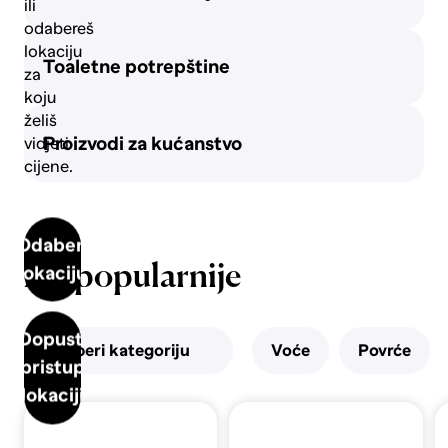
ili
Pivo
odabereš
lokaciju
Toaletne potrepštine
za
koju
Vino
želiš
Proizvodi za kućanstvo
vidjeti
cijene.
Odaberi
Najpopularnije
lokaciju
Dopusti
Odaberi kategoriju
Voće
Povrće
pristup
lokaciji