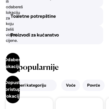
ili
Pivo
odabereš
lokaciju
Toaletne potrepštine
za
koju
Vino
želiš
Proizvodi za kućanstvo
vidjeti
cijene.
Odaberi
Najpopularnije
lokaciju
Dopusti
Odaberi kategoriju
Voće
Povrće
pristup
lokaciji