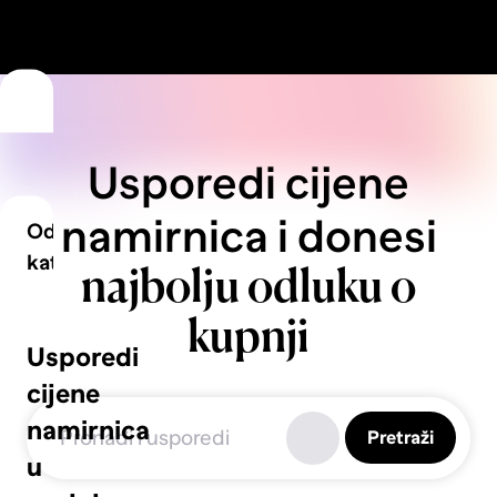
Usporedi cijene
namirnica i donesi
Odaberi
kategoriju
najbolju odluku o
kupnji
Voće
Usporedi
cijene
namirnica
Pretraži
Povrće
u