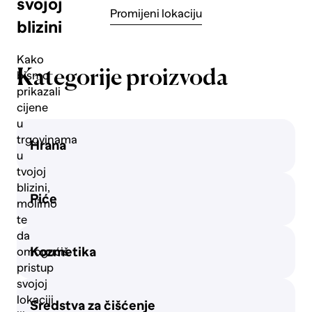
svojoj
Promijeni lokaciju
blizini
Svježe
meso
Kako
Kategorije proizvoda
bismo
prikazali
Mliječni
cijene
proizvodi
u
i jaja
trgovinama
Hrana
u
tvojoj
Slatkiši i
blizini,
grickalice
Piće
molimo
te
da
Gazirana
Kozmetika
omogućiš
pića
pristup
svojoj
lokaciji
Sredstva za čišćenje