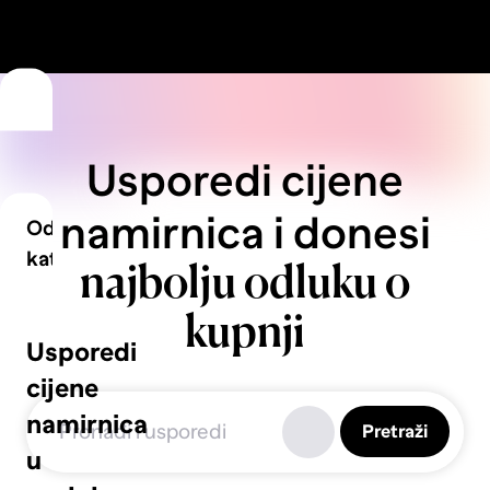
Usporedi cijene
namirnica i donesi
Odaberi
kategoriju
najbolju odluku o
kupnji
Voće
Usporedi
cijene
namirnica
Pretraži
Povrće
u