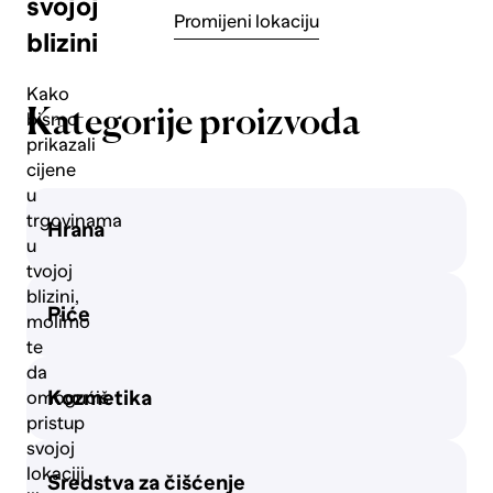
svojoj
Promijeni lokaciju
blizini
Svježe
meso
Kako
Kategorije proizvoda
bismo
prikazali
Mliječni
cijene
proizvodi
u
i jaja
trgovinama
Hrana
u
tvojoj
Konzervirana
blizini,
hrana
Piće
molimo
te
da
Slatkiši i
Kozmetika
omogućiš
grickalice
pristup
svojoj
lokaciji
Sredstva za čišćenje