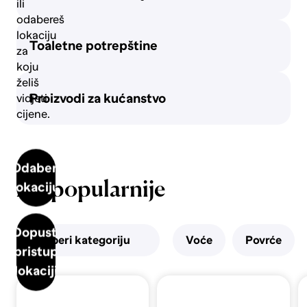
ili
Pivo
odabereš
lokaciju
Toaletne potrepštine
za
koju
Vino
želiš
Proizvodi za kućanstvo
vidjeti
cijene.
Odaberi
Najpopularnije
lokaciju
Dopusti
Odaberi kategoriju
Voće
Povrće
pristup
lokaciji