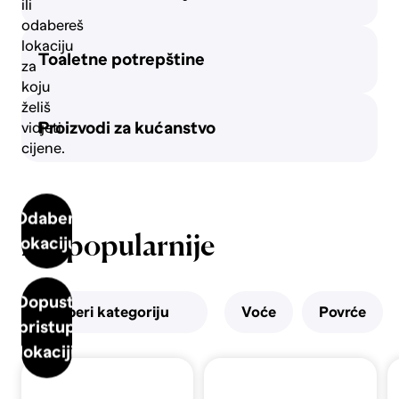
ili
Pivo
odabereš
lokaciju
Toaletne potrepštine
za
koju
Vino
želiš
Proizvodi za kućanstvo
vidjeti
cijene.
Odaberi
Najpopularnije
lokaciju
Dopusti
Odaberi kategoriju
Voće
Povrće
pristup
lokaciji