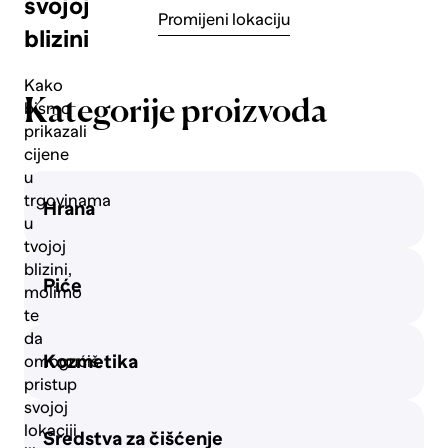
svojoj
Promijeni lokaciju
blizini
Delikatesa
Kako
Kategorije proizvoda
bismo
prikazali
Svježe
cijene
meso
u
trgovinama
Hrana
u
Mliječni
tvojoj
proizvodi
blizini,
Piće
i jaja
molimo
te
da
Slatkiši i
Kozmetika
omogućiš
grickalice
pristup
svojoj
lokaciji
Sredstva za čišćenje