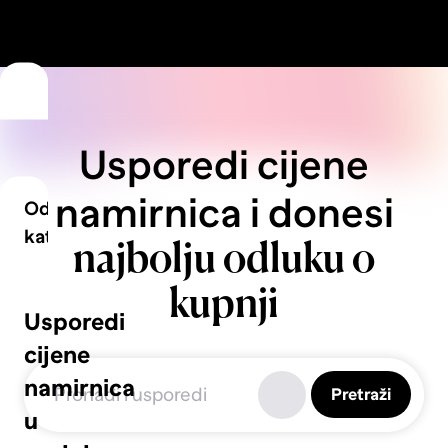
Usporedi cijene
namirnica i donesi
Odaberi
kategoriju
najbolju odluku o
kupnji
Voće
Usporedi
cijene
namirnica
Pretraži
Povrće
u