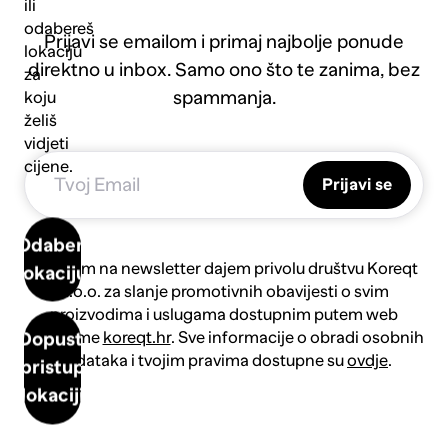
ili
odabereš
Prijavi se emailom i primaj najbolje ponude
lokaciju
direktno u inbox. Samo ono što te zanima, bez
za
spammanja.
koju
želiš
vidjeti
cijene.
Prijavi se
Odaberi
Prijavom na newsletter dajem privolu društvu Koreqt
lokaciju
d.o.o. za slanje promotivnih obavijesti o svim
proizvodima i uslugama dostupnim putem web
platforme
koreqt.hr
. Sve informacije o obradi osobnih
Dopusti
podataka i tvojim pravima dostupne su
ovdje
.
pristup
lokaciji