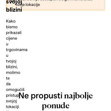
svojoj
tvoje lokacije
blizini
Kako
bismo
prikazali
Pošalji
cijene
u
trgovinama
u
tvojoj
blizini,
molimo
te
da
omogućiš
Ne propusti
najbolje
pristup
svojoj
ponude
lokaciji