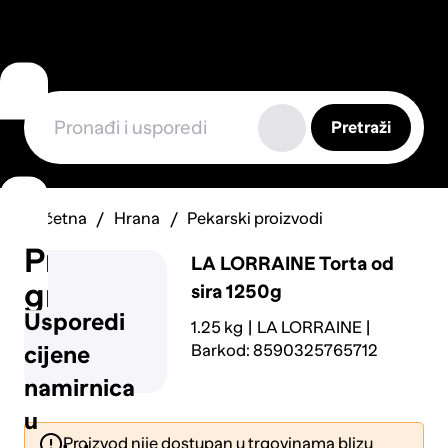
Pretraži
Početna
Hrana
Pekarski proizvodi
Prijavi
LA LORRAINE
Torta od
grešku
sira 1250g
Usporedi
1.25 kg
LA LORRAINE
Barkod: 8590325765712
cijene
namirnica
u
Proizvod nije dostupan u trgovinama blizu