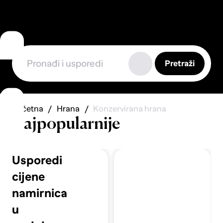
Pretraži
Početna
Hrana
Konzervirana hrana
Najpopularnije
Usporedi
cijene
namirnica
u