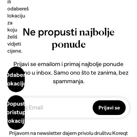
ili
odabereš
lokaciju
za
Ne propusti
koju
najbolje
želiš
ponude
vidjeti
cijene.
Prijavi se emailom i primaj najbolje ponude
direktno u inbox. Samo ono što te zanima, bez
Odaberi
spammanja.
lokaciju
Dopusti
Prijavi se
pristup
lokaciji
Prijavom na newsletter dajem privolu društvu Koreqt