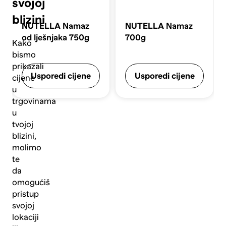
svojoj
blizini
NUTELLA
Namaz
NUTELLA
Namaz
od lješnjaka 750g
700g
Kako
bismo
prikazali
Usporedi cijene
Usporedi cijene
cijene
u
trgovinama
u
tvojoj
blizini,
molimo
te
da
omogućiš
pristup
svojoj
lokaciji