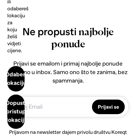
ili
odabereš
lokaciju
za
Ne propusti
koju
najbolje
želiš
ponude
vidjeti
cijene.
Prijavi se emailom i primaj najbolje ponude
direktno u inbox. Samo ono što te zanima, bez
Odaberi
spammanja.
lokaciju
Dopusti
Prijavi se
pristup
lokaciji
Prijavom na newsletter dajem privolu društvu Koreqt