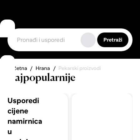
Pretraži
Početna
Hrana
Pekarski proizvodi
Najpopularnije
Usporedi
cijene
namirnica
u