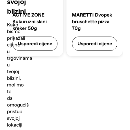
svojoj
blizini
ACTIVE ZONE
MARETTI
Dvopek
Kukuruzni slani
bruschette pizza
Kako
kreker 50g
70g
bismo
prikazali
Usporedi cijene
Usporedi cijene
cijene
u
trgovinama
u
tvojoj
blizini,
molimo
te
da
omogućiš
pristup
svojoj
lokaciji