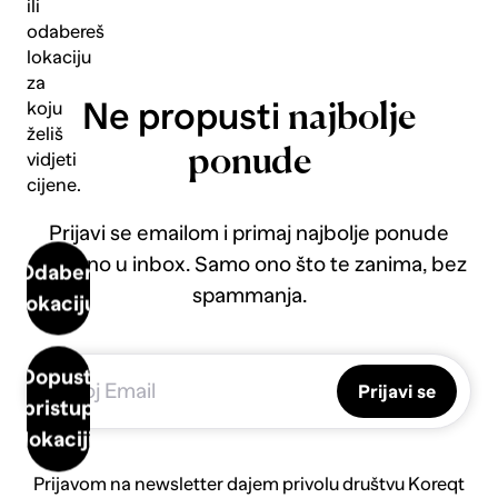
ili
odabereš
lokaciju
za
Ne propusti
koju
najbolje
želiš
ponude
vidjeti
cijene.
Prijavi se emailom i primaj najbolje ponude
direktno u inbox. Samo ono što te zanima, bez
Odaberi
spammanja.
lokaciju
Dopusti
Prijavi se
pristup
lokaciji
Prijavom na newsletter dajem privolu društvu Koreqt