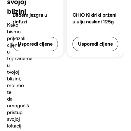
svojoj
blizini
Badem jezgra u
CHIO
Kikiriki prženi
rinfuzi
u ulju neslani 125g
Kako
bismo
prikazali
Usporedi cijene
Usporedi cijene
cijene
u
trgovinama
u
tvojoj
blizini,
molimo
te
da
omogućiš
pristup
svojoj
lokaciji