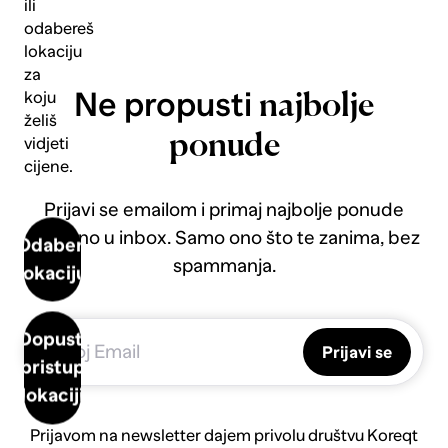
ili
odabereš
lokaciju
za
Ne propusti
koju
najbolje
želiš
ponude
vidjeti
cijene.
Prijavi se emailom i primaj najbolje ponude
direktno u inbox. Samo ono što te zanima, bez
Odaberi
spammanja.
lokaciju
Dopusti
Prijavi se
pristup
lokaciji
Prijavom na newsletter dajem privolu društvu Koreqt