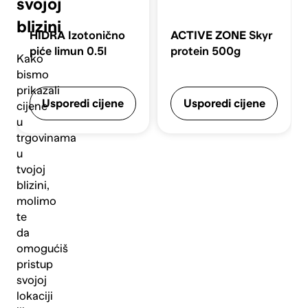
svojoj
blizini
HIDRA
Izotonično
ACTIVE ZONE
Skyr
piće limun 0.5l
protein 500g
Kako
bismo
prikazali
Usporedi cijene
Usporedi cijene
cijene
u
trgovinama
u
tvojoj
blizini,
molimo
te
da
omogućiš
pristup
svojoj
lokaciji