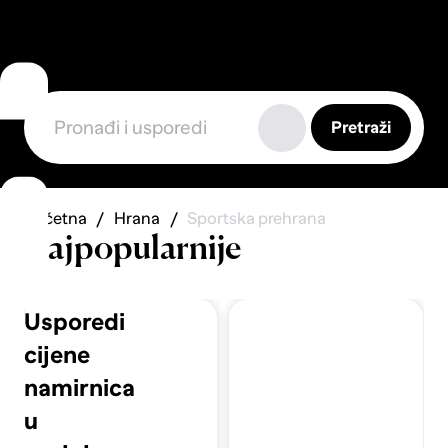
Pretraži
Početna
Hrana
Sportska prehrana
Najpopularnije
Usporedi
cijene
namirnica
u