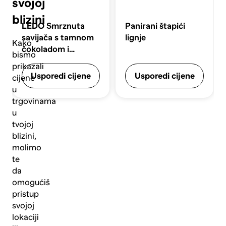
svojoj
blizini
LEDO
Smrznuta
Panirani štapići
savijača s tamnom
lignje
Kako
čokoladom i
bismo
višnjama 500g
prikazali
Usporedi cijene
Usporedi cijene
cijene
u
trgovinama
u
tvojoj
blizini,
molimo
te
da
omogućiš
pristup
svojoj
lokaciji