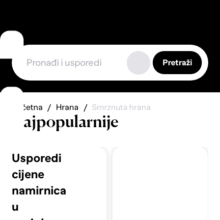
Pretraži
Početna
Hrana
Smrznuta hrana
Najpopularnije
Usporedi
cijene
namirnica
u