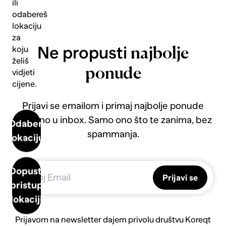
ili
odabereš
lokaciju
za
Ne propusti
koju
najbolje
želiš
ponude
vidjeti
cijene.
Prijavi se emailom i primaj najbolje ponude
direktno u inbox. Samo ono što te zanima, bez
Odaberi
spammanja.
lokaciju
Dopusti
Prijavi se
pristup
lokaciji
Prijavom na newsletter dajem privolu društvu Koreqt