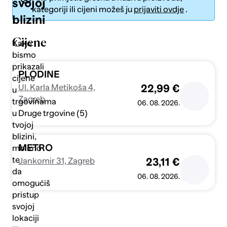
svojoj
kategoriji ili cijeni možeš ju
prijaviti ovdje
.
blizini
Cijene
Kako
bismo
prikazali
Pošalji
PLODINE
cijene
Ul. Karla Metikoša 4,
22,99 €
u
Zagreb
trgovinama
06. 08. 2026.
Druge trgovine (5)
u
tvojoj
blizini,
METRO
molimo
te
Jankomir 31, Zagreb
23,11 €
da
06. 08. 2026.
omogućiš
pristup
svojoj
lokaciji