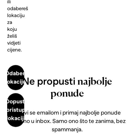
ili
odabereš
lokaciju
za
koju
želiš
vidjeti
cijene.
Odaberi
Ne propusti
najbolje
lokaciju
ponude
Dopusti
pristup
Prijavi se emailom i primaj najbolje ponude
lokaciji
direktno u inbox. Samo ono što te zanima, bez
spammanja.