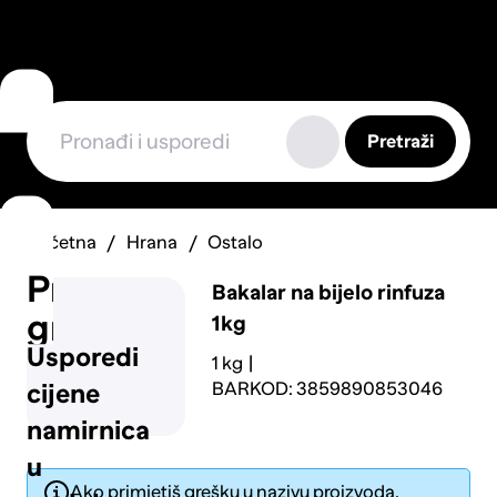
Pretraži
Početna
Hrana
Ostalo
Prijavi
Bakalar na bijelo rinfuza
grešku
1kg
Usporedi
1 kg
BARKOD: 3859890853046
cijene
namirnica
u
Ako primjetiš grešku u nazivu proizvoda,