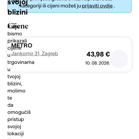
svojoj
kategoriji ili cijeni možeš ju
prijaviti ovdje
.
blizini
Cijene
Kako
bismo
prikazali
Pošalji
METRO
cijene
Jankomir 31, Zagreb
43,98 €
u
trgovinama
10. 08. 2026.
u
tvojoj
blizini,
molimo
te
da
omogućiš
pristup
svojoj
lokaciji