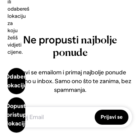
ili
odabereš
lokaciju
za
koju
Ne propusti
želiš
najbolje
vidjeti
ponude
cijene.
Prijavi se emailom i primaj najbolje ponude
Odaberi
direktno u inbox. Samo ono što te zanima, bez
lokaciju
spammanja.
Dopusti
pristup
Prijavi se
lokaciji