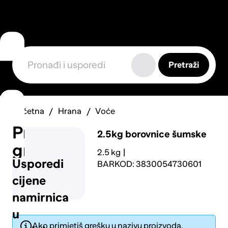
Pretraži
Početna
Hrana
Voće
Prijavi
2.5kg borovnice šumske
grešku
2.5 kg
Usporedi
BARKOD: 3830054730601
cijene
namirnica
u
Ako primjetiš grešku u nazivu proizvoda,