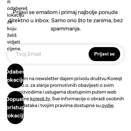
ili
odabereš
Prijavi se emailom i primaj najbolje ponude
lokaciju
direktno u inbox. Samo ono što te zanima, bez
za
spammanja.
koju
želiš
vidjeti
cijene.
Prijavi se
Odaberi
Prijavom na newsletter dajem privolu društvu Koreqt
lokaciju
d.o.o. za slanje promotivnih obavijesti o svim
proizvodima i uslugama dostupnim putem web
platforme
koreqt.hr
. Sve informacije o obradi osobnih
Dopusti
podataka i tvojim pravima dostupne su
ovdje
.
pristup
lokaciji