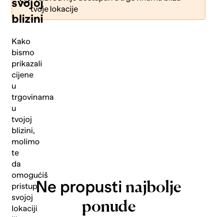
svojoj
tvoje lokacije
blizini
Kako
bismo
prikazali
Pošalji
cijene
u
trgovinama
u
tvojoj
blizini,
molimo
te
da
omogućiš
Ne propusti
najbolje
pristup
svojoj
ponude
lokaciji