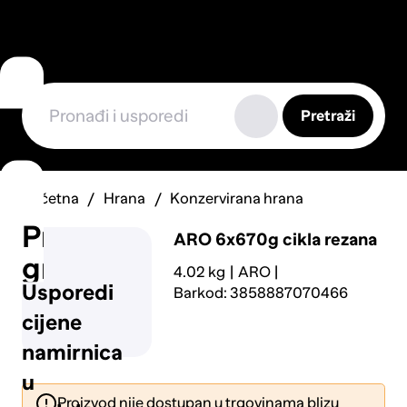
Pretraži
Početna
Hrana
Konzervirana hrana
Prijavi
ARO
6x670g cikla rezana
grešku
4.02 kg
ARO
Usporedi
Barkod: 3858887070466
cijene
namirnica
u
Proizvod nije dostupan u trgovinama blizu