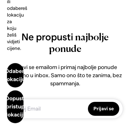
ili
odabereš
lokaciju
za
koju
Ne propusti
želiš
najbolje
vidjeti
ponude
cijene.
Prijavi se emailom i primaj najbolje ponude
Odaberi
direktno u inbox. Samo ono što te zanima, bez
lokaciju
spammanja.
Dopusti
pristup
Prijavi se
lokaciji