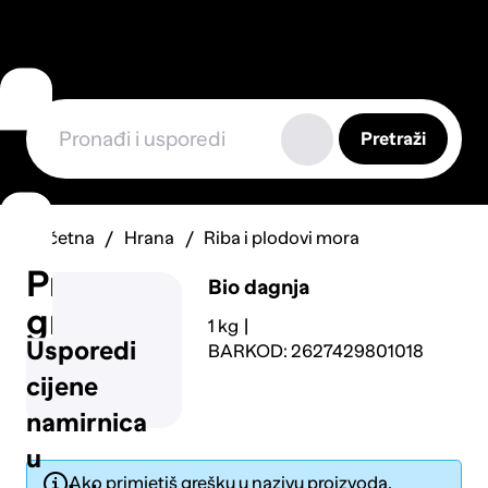
Pretraži
Početna
Hrana
Riba i plodovi mora
Prijavi
Bio dagnja
grešku
1 kg
Usporedi
BARKOD: 2627429801018
cijene
namirnica
u
Ako primjetiš grešku u nazivu proizvoda,