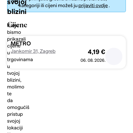
svojoj
kategoriji ili cijeni možeš ju
prijaviti ovdje
.
blizini
Cijene
Kako
bismo
prikazali
Pošalji
METRO
cijene
Jankomir 31, Zagreb
4,19 €
u
trgovinama
06. 08. 2026.
u
tvojoj
blizini,
molimo
te
da
omogućiš
pristup
svojoj
lokaciji