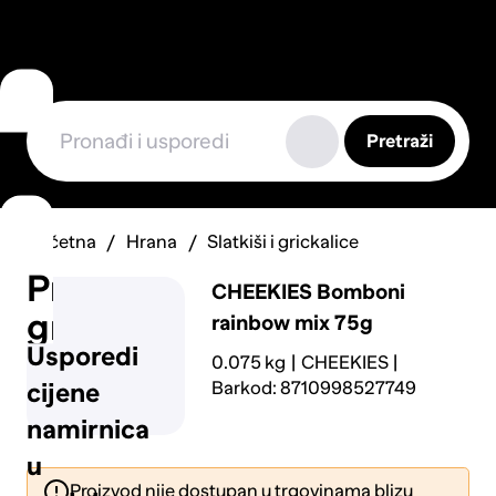
Pretraži
Početna
Hrana
Slatkiši i grickalice
Prijavi
CHEEKIES
Bomboni
grešku
rainbow mix 75g
Usporedi
0.075 kg
CHEEKIES
Barkod: 8710998527749
cijene
namirnica
u
Proizvod nije dostupan u trgovinama blizu