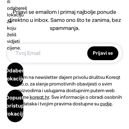
ili
odabereš
Prijavi se emailom i primaj najbolje ponude
lokaciju
direktno u inbox. Samo ono što te zanima, bez
za
spammanja.
koju
želiš
vidjeti
cijene.
Prijavi se
Odaberi
Prijavom na newsletter dajem privolu društvu Koreqt
lokaciju
d.o.o. za slanje promotivnih obavijesti o svim
proizvodima i uslugama dostupnim putem web
platforme
koreqt.hr
. Sve informacije o obradi osobnih
Dopusti
podataka i tvojim pravima dostupne su
ovdje
.
pristup
lokaciji