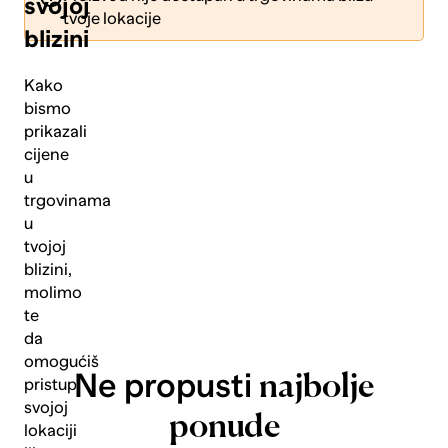
svojoj
tvoje lokacije
blizini
Kako
bismo
prikazali
Pošalji
cijene
u
trgovinama
u
tvojoj
blizini,
molimo
te
da
omogućiš
Ne propusti
najbolje
pristup
svojoj
ponude
lokaciji