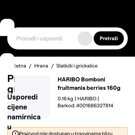
Pretraži
Početna
Hrana
Slatkiši i grickalice
Prijavi
HARIBO
Bomboni
grešku
fruitmania berries 160g
Usporedi
0.16 kg
HARIBO
Barkod: 4001686327814
cijene
namirnica
u
Proizvod nije dostupan u trgovinama blizu