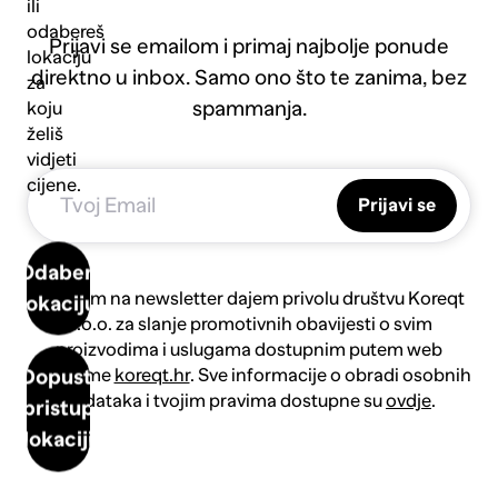
ili
odabereš
Prijavi se emailom i primaj najbolje ponude
lokaciju
direktno u inbox. Samo ono što te zanima, bez
za
spammanja.
koju
želiš
vidjeti
cijene.
Prijavi se
Odaberi
Prijavom na newsletter dajem privolu društvu Koreqt
lokaciju
d.o.o. za slanje promotivnih obavijesti o svim
proizvodima i uslugama dostupnim putem web
platforme
koreqt.hr
. Sve informacije o obradi osobnih
Dopusti
podataka i tvojim pravima dostupne su
ovdje
.
pristup
lokaciji