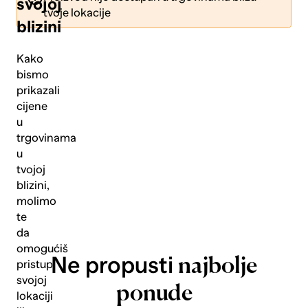
svojoj
tvoje lokacije
blizini
Kako
bismo
prikazali
Pošalji
cijene
u
trgovinama
u
tvojoj
blizini,
molimo
te
da
omogućiš
Ne propusti
najbolje
pristup
svojoj
ponude
lokaciji