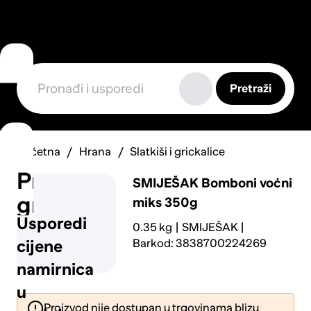
Pretraži
Početna
Hrana
Slatkiši i grickalice
Prijavi
SMIJEŠAK
Bomboni voćni
grešku
miks 350g
Usporedi
0.35 kg
SMIJEŠAK
Barkod: 3838700224269
cijene
namirnica
u
Proizvod nije dostupan u trgovinama blizu