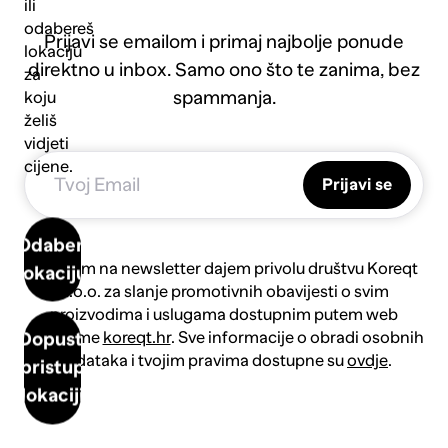
ili
odabereš
Prijavi se emailom i primaj najbolje ponude
lokaciju
direktno u inbox. Samo ono što te zanima, bez
za
spammanja.
koju
želiš
vidjeti
cijene.
Prijavi se
Odaberi
Prijavom na newsletter dajem privolu društvu Koreqt
lokaciju
d.o.o. za slanje promotivnih obavijesti o svim
proizvodima i uslugama dostupnim putem web
platforme
koreqt.hr
. Sve informacije o obradi osobnih
Dopusti
podataka i tvojim pravima dostupne su
ovdje
.
pristup
lokaciji