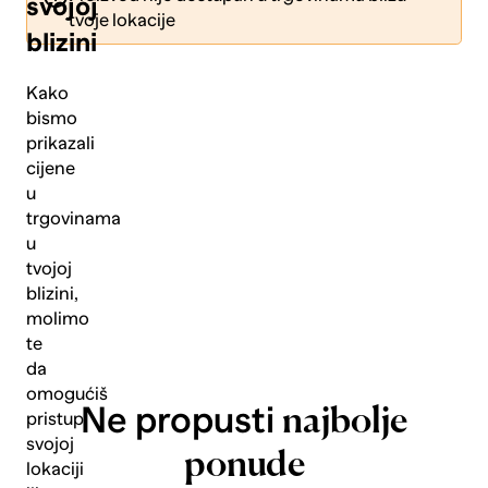
svojoj
tvoje lokacije
blizini
Kako
bismo
prikazali
Pošalji
cijene
u
trgovinama
u
tvojoj
blizini,
molimo
te
da
omogućiš
Ne propusti
najbolje
pristup
svojoj
ponude
lokaciji