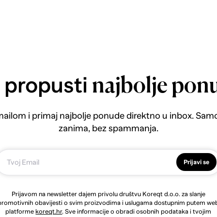
 propusti
najbolje pon
emailom i primaj najbolje ponude direktno u inbox. Sam
zanima, bez spammanja.
Prijavi se
Prijavom na newsletter dajem privolu društvu Koreqt d.o.o. za slanje
promotivnih obavijesti o svim proizvodima i uslugama dostupnim putem we
platforme
koreqt.hr
. Sve informacije o obradi osobnih podataka i tvojim