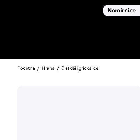
Osiguranja
Proizvodi
Namirnice
Pronađi, usporedi i donesi
najbolju odluku o kupnji.
Početna
Hrana
Slatkiši i grickalice