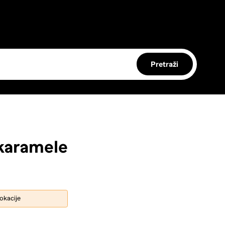
Pretraži
karamele
lokacije