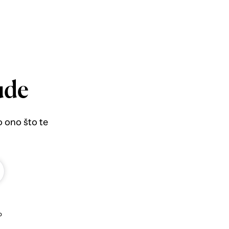
ude
o ono što te
b