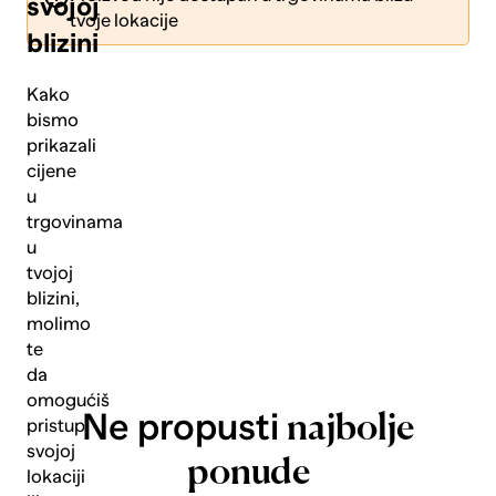
svojoj
tvoje lokacije
blizini
Kako
bismo
prikazali
Pošalji
cijene
u
trgovinama
u
tvojoj
blizini,
molimo
te
da
omogućiš
Ne propusti
najbolje
pristup
svojoj
ponude
lokaciji