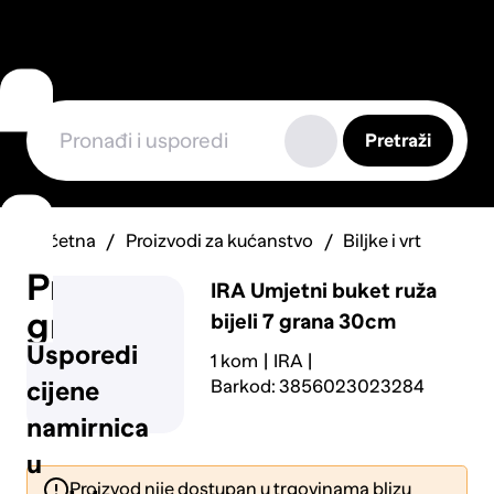
Pretraži
Početna
Proizvodi za kućanstvo
Biljke i vrt
Prijavi
IRA
Umjetni buket ruža
grešku
bijeli 7 grana 30cm
Usporedi
1 kom
IRA
Barkod: 3856023023284
cijene
namirnica
u
Proizvod nije dostupan u trgovinama blizu