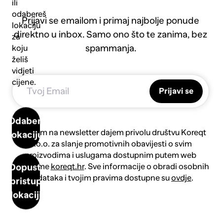
ili
odabereš
Prijavi se emailom i primaj najbolje ponude
lokaciju
direktno u inbox. Samo ono što te zanima, bez
za
spammanja.
koju
želiš
vidjeti
cijene.
Prijavi se
Odaberi
Prijavom na newsletter dajem privolu društvu Koreqt
lokaciju
d.o.o. za slanje promotivnih obavijesti o svim
proizvodima i uslugama dostupnim putem web
platforme
koreqt.hr
. Sve informacije o obradi osobnih
Dopusti
podataka i tvojim pravima dostupne su
ovdje
.
pristup
lokaciji