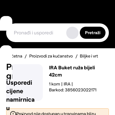
Pretraži
Početna
Proizvodi za kućanstvo
Biljke i vrt
Prijavi
IRA
Buket ruža bijeli
grešku
42cm
Usporedi
1 kom
IRA
Barkod: 3856023022171
cijene
namirnica
u
Proizvod nije dostupan u trgovinama blizu