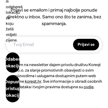
ili
odabereš
Prijavi se emailom i primaj najbolje ponude
lokaciju
direktno u inbox. Samo ono što te zanima, bez
za
spammanja.
koju
želiš
vidjeti
cijene.
Prijavi se
Odaberi
Prijavom na newsletter dajem privolu društvu Koreqt
lokaciju
d.o.o. za slanje promotivnih obavijesti o svim
proizvodima i uslugama dostupnim putem web
platforme
koreqt.hr
. Sve informacije o obradi osobnih
Dopusti
podataka i tvojim pravima dostupne su
ovdje
.
pristup
lokaciji