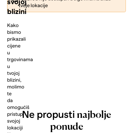
svojoj
tvoje lokacije
blizini
Kako
bismo
prikazali
Pošalji
cijene
u
trgovinama
u
tvojoj
blizini,
molimo
te
da
omogućiš
Ne propusti
najbolje
pristup
svojoj
ponude
lokaciji