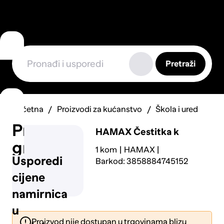
Pretraži
Početna
Proizvodi za kućanstvo
Škola i ured
Prijavi
HAMAX
Čestitka k
grešku
1 kom
HAMAX
Usporedi
Barkod: 3858884745152
cijene
namirnica
u
Proizvod nije dostupan u trgovinama blizu