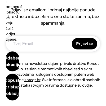
ili
odabereš
Prijavi se emailom i primaj najbolje ponude
lokaciju
direktno u inbox. Samo ono što te zanima, bez
za
spammanja.
koju
želiš
vidjeti
cijene.
Prijavi se
Odaberi
Prijavom na newsletter dajem privolu društvu Koreqt
lokaciju
d.o.o. za slanje promotivnih obavijesti o svim
proizvodima i uslugama dostupnim putem web
platforme
koreqt.hr
. Sve informacije o obradi osobnih
Dopusti
podataka i tvojim pravima dostupne su
ovdje
.
pristup
lokaciji