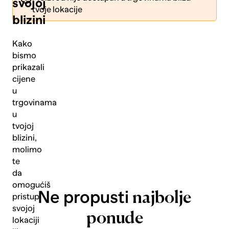
svojoj
tvoje lokacije
blizini
Kako
bismo
prikazali
Pošalji
cijene
u
trgovinama
u
tvojoj
blizini,
molimo
te
da
omogućiš
Ne propusti
najbolje
pristup
svojoj
ponude
lokaciji