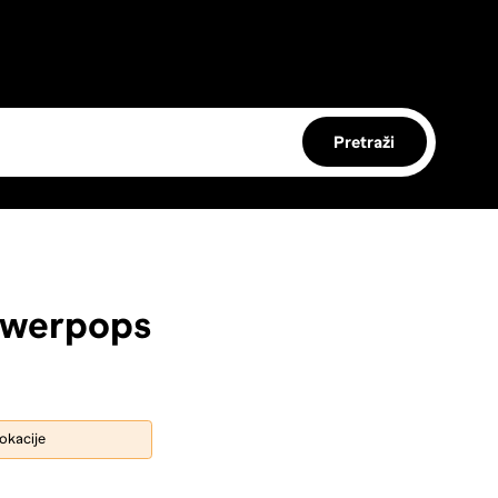
Pretraži
owerpops
lokacije