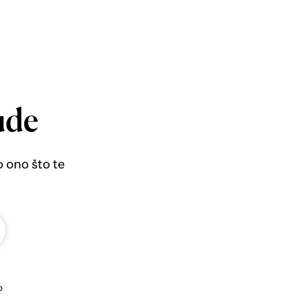
ude
o ono što te
b