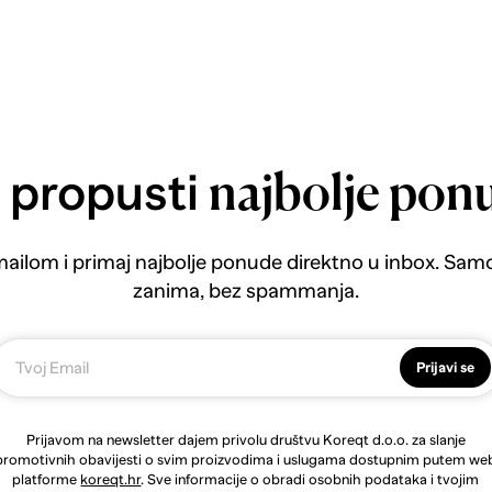
 propusti
najbolje pon
emailom i primaj najbolje ponude direktno u inbox. Sam
zanima, bez spammanja.
Prijavi se
Prijavom na newsletter dajem privolu društvu Koreqt d.o.o. za slanje
promotivnih obavijesti o svim proizvodima i uslugama dostupnim putem we
platforme
koreqt.hr
. Sve informacije o obradi osobnih podataka i tvojim