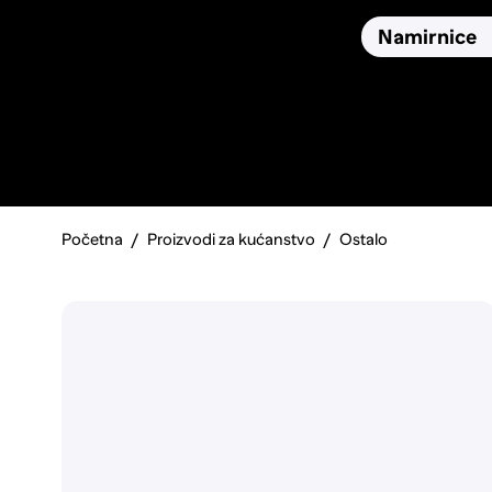
Osiguranja
Proizvodi
Namirnice
Pronađi, usporedi i donesi
najbolju odluku o kupnji.
Početna
Proizvodi za kućanstvo
Ostalo