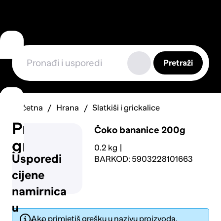
Pretraži
Početna
Hrana
Slatkiši i grickalice
Prijavi
Čoko bananice 200g
grešku
0.2 kg
Usporedi
BARKOD: 5903228101663
cijene
namirnica
u
Ako primjetiš grešku u nazivu proizvoda,