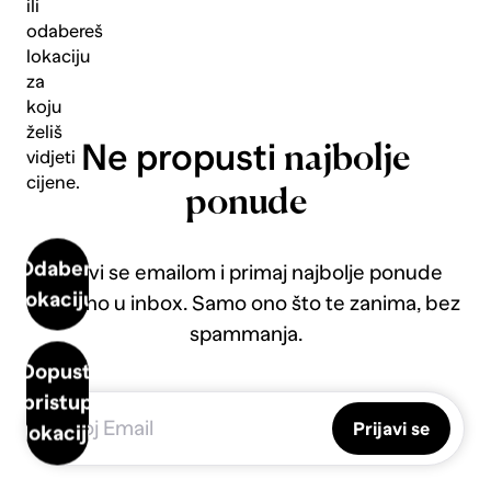
ili
odabereš
lokaciju
za
koju
želiš
Ne propusti
najbolje
vidjeti
cijene.
ponude
Odaberi
Prijavi se emailom i primaj najbolje ponude
lokaciju
direktno u inbox. Samo ono što te zanima, bez
spammanja.
Dopusti
pristup
Prijavi se
lokaciji