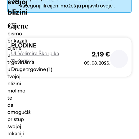
svojoj
kategoriji ili cijeni možeš ju
prijaviti ovdje
.
blizini
Cijene
Kako
bismo
prikazali
Pošalji
PLODINE
cijene
Ul. Velimira Škorpika
2,19 €
u
11, Zagreb
trgovinama
09. 08. 2026.
Druge trgovine (1)
u
tvojoj
blizini,
molimo
te
da
omogućiš
pristup
svojoj
lokaciji