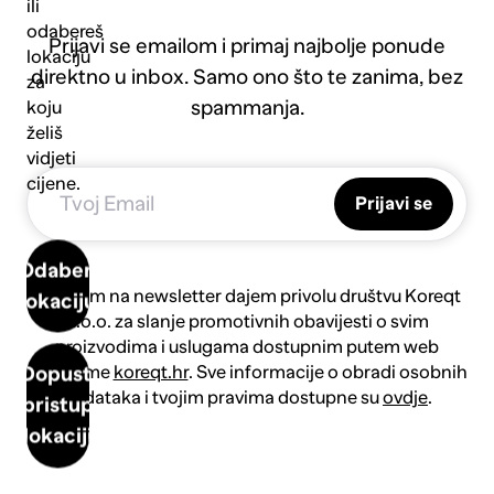
ili
odabereš
Prijavi se emailom i primaj najbolje ponude
lokaciju
direktno u inbox. Samo ono što te zanima, bez
za
spammanja.
koju
želiš
vidjeti
cijene.
Prijavi se
Odaberi
Prijavom na newsletter dajem privolu društvu Koreqt
lokaciju
d.o.o. za slanje promotivnih obavijesti o svim
proizvodima i uslugama dostupnim putem web
platforme
koreqt.hr
. Sve informacije o obradi osobnih
Dopusti
podataka i tvojim pravima dostupne su
ovdje
.
pristup
lokaciji