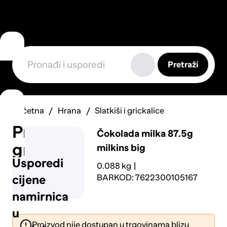
Pretraži
Početna
Hrana
Slatkiši i grickalice
Prijavi
Čokolada milka 87.5g
grešku
milkins big
Usporedi
0.088 kg
BARKOD: 7622300105167
cijene
namirnica
u
Proizvod nije dostupan u trgovinama blizu