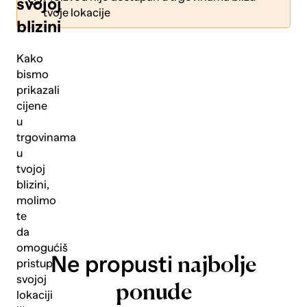
svojoj
tvoje lokacije
blizini
Kako
bismo
prikazali
Pošalji
cijene
u
trgovinama
u
tvojoj
blizini,
molimo
te
da
omogućiš
Ne propusti
najbolje
pristup
svojoj
ponude
lokaciji