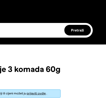
Pretraži
je 3 komada 60g
i ili cijeni možeš ju
prijaviti ovdje
.