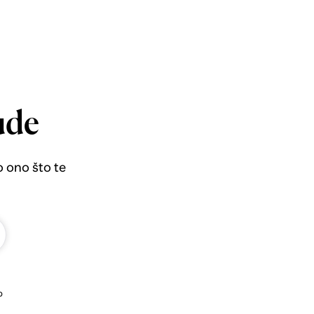
ude
o ono što te
b