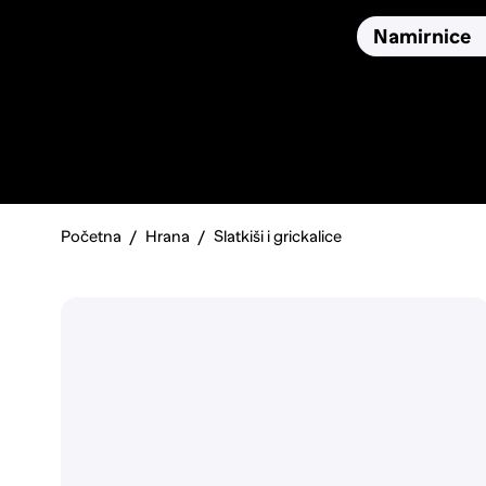
Osiguranja
Proizvodi
Namirnice
Pronađi, usporedi i donesi
najbolju odluku o kupnji.
Početna
Hrana
Slatkiši i grickalice