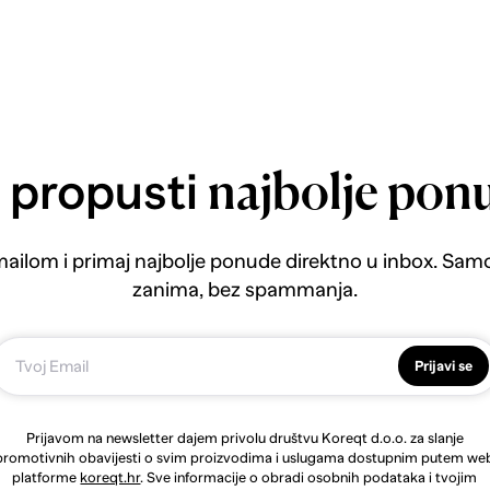
 propusti
najbolje pon
emailom i primaj najbolje ponude direktno u inbox. Sam
zanima, bez spammanja.
Prijavi se
Prijavom na newsletter dajem privolu društvu Koreqt d.o.o. za slanje
promotivnih obavijesti o svim proizvodima i uslugama dostupnim putem we
platforme
koreqt.hr
. Sve informacije o obradi osobnih podataka i tvojim