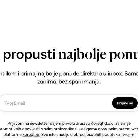
 propusti
najbolje pon
emailom i primaj najbolje ponude direktno u inbox. Sam
zanima, bez spammanja.
Prijavi se
Prijavom na newsletter dajem privolu društvu Koreqt d.o.o. za slanje
promotivnih obavijesti o svim proizvodima i uslugama dostupnim putem we
platforme
koreqt.hr
. Sve informacije o obradi osobnih podataka i tvojim