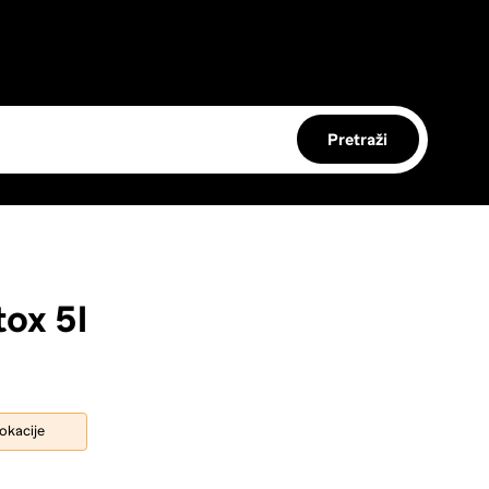
Pretraži
ox 5l
lokacije