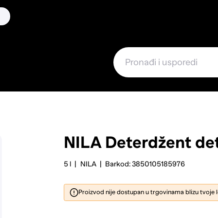
NILA
Deterdžent det
5 l
NILA
Barkod: 3850105185976
Proizvod nije dostupan u trgovinama blizu tvoje 