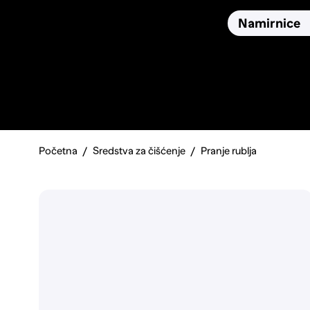
Osiguranja
Proizvodi
Namirnice
Pronađi, usporedi i donesi
najbolju odluku o kupnji.
Početna
Sredstva za čišćenje
Pranje rublja