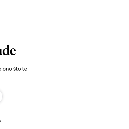
ude
o ono što te
b