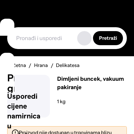
Pretraži
Početna
Hrana
Delikatesa
Prijavi
Dimljeni buncek, vakuum
grešku
pakiranje
Usporedi
1 kg
cijene
namirnica
u
Proizvod nije dostupan u trgovinama blizu