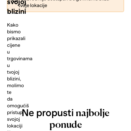
svojoj
tvoje lokacije
blizini
Kako
bismo
prikazali
Pošalji
cijene
u
trgovinama
u
tvojoj
blizini,
molimo
te
da
omogućiš
Ne propusti
najbolje
pristup
svojoj
ponude
lokaciji