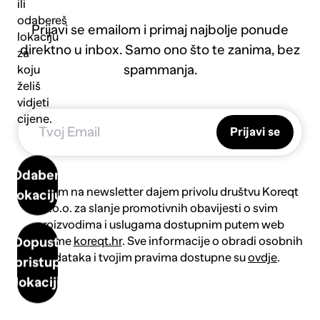
ili
odabereš
Prijavi se emailom i primaj najbolje ponude
lokaciju
direktno u inbox. Samo ono što te zanima, bez
za
spammanja.
koju
želiš
vidjeti
cijene.
Prijavi se
Odaberi
Prijavom na newsletter dajem privolu društvu Koreqt
lokaciju
d.o.o. za slanje promotivnih obavijesti o svim
proizvodima i uslugama dostupnim putem web
platforme
koreqt.hr
. Sve informacije o obradi osobnih
Dopusti
podataka i tvojim pravima dostupne su
ovdje
.
pristup
lokaciji