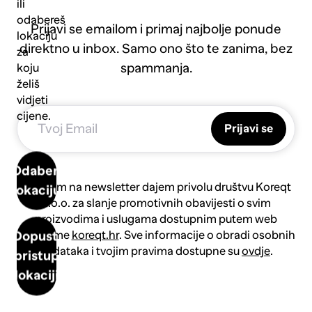
ili
odabereš
Prijavi se emailom i primaj najbolje ponude
lokaciju
direktno u inbox. Samo ono što te zanima, bez
za
spammanja.
koju
želiš
vidjeti
cijene.
Prijavi se
Odaberi
Prijavom na newsletter dajem privolu društvu Koreqt
lokaciju
d.o.o. za slanje promotivnih obavijesti o svim
proizvodima i uslugama dostupnim putem web
platforme
koreqt.hr
. Sve informacije o obradi osobnih
Dopusti
podataka i tvojim pravima dostupne su
ovdje
.
pristup
lokaciji