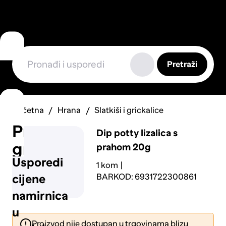
Pretraži
Početna
Hrana
Slatkiši i grickalice
Prijavi
Dip potty lizalica s
grešku
prahom 20g
Usporedi
1 kom
BARKOD: 6931722300861
cijene
namirnica
u
Proizvod nije dostupan u trgovinama blizu