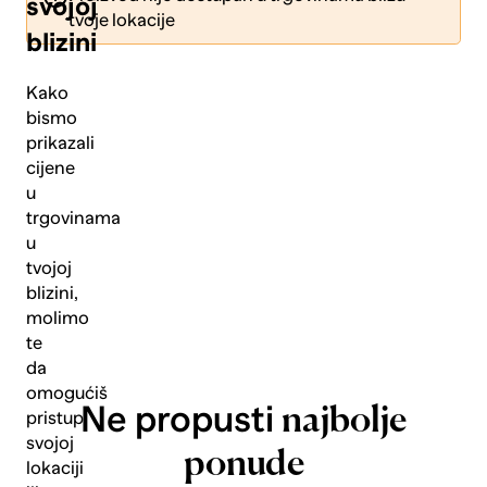
svojoj
tvoje lokacije
blizini
Kako
bismo
prikazali
Pošalji
cijene
u
trgovinama
u
tvojoj
blizini,
molimo
te
da
omogućiš
Ne propusti
najbolje
pristup
svojoj
ponude
lokaciji