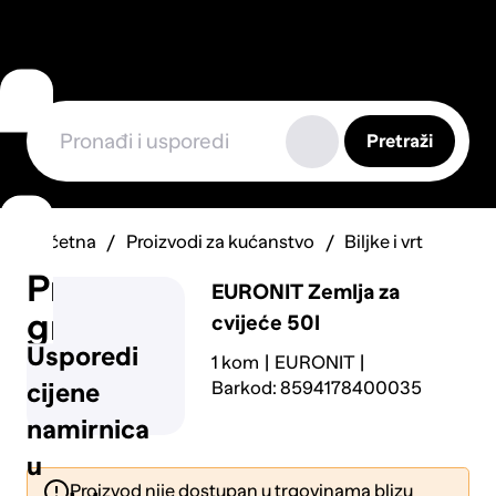
Pretraži
Početna
Proizvodi za kućanstvo
Biljke i vrt
Prijavi
EURONIT
Zemlja za
grešku
cvijeće 50l
Usporedi
1 kom
EURONIT
Barkod: 8594178400035
cijene
namirnica
u
Proizvod nije dostupan u trgovinama blizu