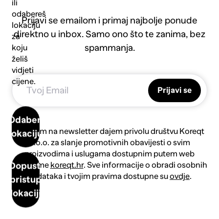
ili
odabereš
Prijavi se emailom i primaj najbolje ponude
lokaciju
direktno u inbox. Samo ono što te zanima, bez
za
spammanja.
koju
želiš
vidjeti
cijene.
Prijavi se
Odaberi
Prijavom na newsletter dajem privolu društvu Koreqt
lokaciju
d.o.o. za slanje promotivnih obavijesti o svim
proizvodima i uslugama dostupnim putem web
platforme
koreqt.hr
. Sve informacije o obradi osobnih
Dopusti
podataka i tvojim pravima dostupne su
ovdje
.
pristup
lokaciji