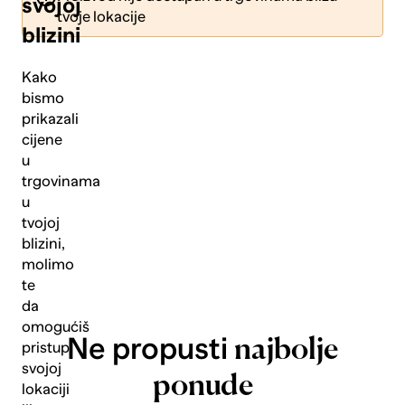
svojoj
tvoje lokacije
blizini
Kako
bismo
prikazali
Pošalji
cijene
u
trgovinama
u
tvojoj
blizini,
molimo
te
da
omogućiš
Ne propusti
najbolje
pristup
svojoj
ponude
lokaciji