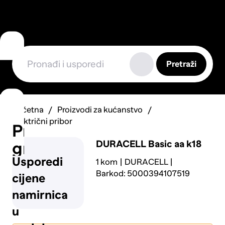
Pretraži
Početna
Proizvodi za kućanstvo
Električni pribor
Prijavi
DURACELL
Basic aa k18
grešku
Usporedi
1 kom
DURACELL
Barkod: 5000394107519
cijene
namirnica
u