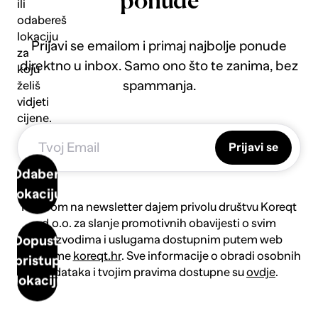
ponude
ili
odabereš
lokaciju
Prijavi se emailom i primaj najbolje ponude
za
direktno u inbox. Samo ono što te zanima, bez
koju
spammanja.
želiš
vidjeti
cijene.
Prijavi se
Odaberi
lokaciju
Prijavom na newsletter dajem privolu društvu Koreqt
d.o.o. za slanje promotivnih obavijesti o svim
proizvodima i uslugama dostupnim putem web
Dopusti
platforme
koreqt.hr
. Sve informacije o obradi osobnih
pristup
podataka i tvojim pravima dostupne su
ovdje
.
lokaciji