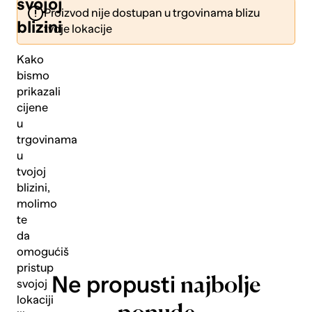
svojoj
Proizvod nije dostupan u trgovinama blizu
blizini
tvoje lokacije
Kako
bismo
prikazali
Pošalji
cijene
u
trgovinama
u
tvojoj
blizini,
molimo
te
da
omogućiš
pristup
Ne propusti
najbolje
svojoj
lokaciji