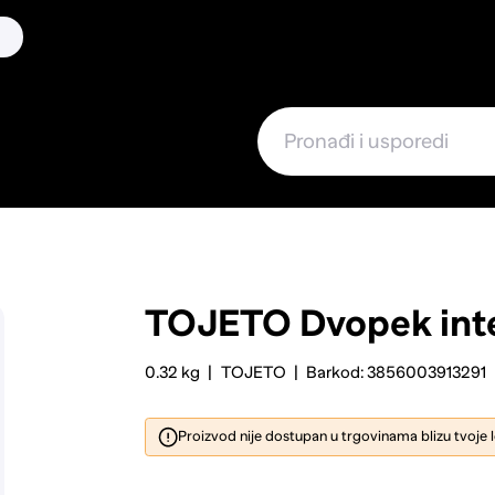
TOJETO
Dvopek int
0.32 kg
TOJETO
Barkod: 3856003913291
Proizvod nije dostupan u trgovinama blizu tvoje 