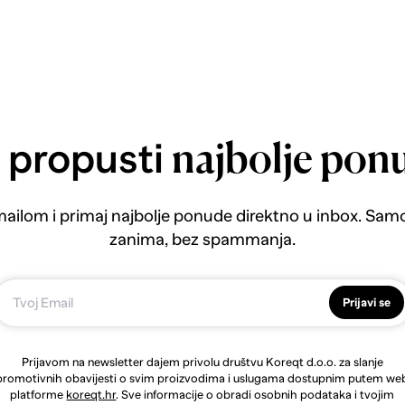
 propusti
najbolje pon
emailom i primaj najbolje ponude direktno u inbox. Sam
zanima, bez spammanja.
Prijavi se
Prijavom na newsletter dajem privolu društvu Koreqt d.o.o. za slanje
promotivnih obavijesti o svim proizvodima i uslugama dostupnim putem we
platforme
koreqt.hr
. Sve informacije o obradi osobnih podataka i tvojim