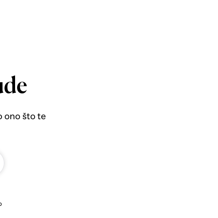
ude
o ono što te
b