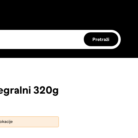
Pretraži
egralni 320g
lokacije