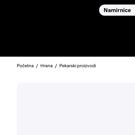
Osiguranja
Proizvodi
Namirnice
Pronađi, usporedi i donesi
najbolju odluku o kupnji.
Početna
Hrana
Pekarski proizvodi