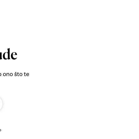
ude
o ono što te
b