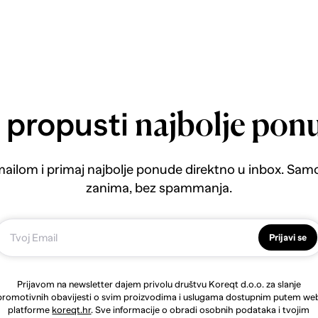
 propusti
najbolje pon
emailom i primaj najbolje ponude direktno u inbox. Sam
zanima, bez spammanja.
Prijavi se
Prijavom na newsletter dajem privolu društvu Koreqt d.o.o. za slanje
promotivnih obavijesti o svim proizvodima i uslugama dostupnim putem we
platforme
koreqt.hr
. Sve informacije o obradi osobnih podataka i tvojim