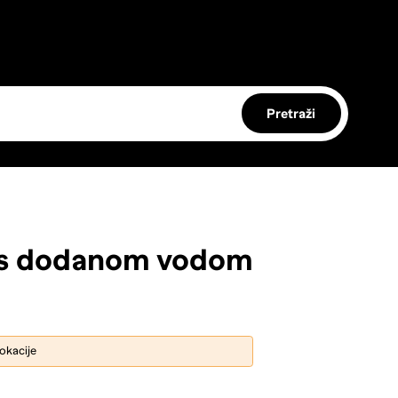
Pretraži
m s dodanom vodom
lokacije