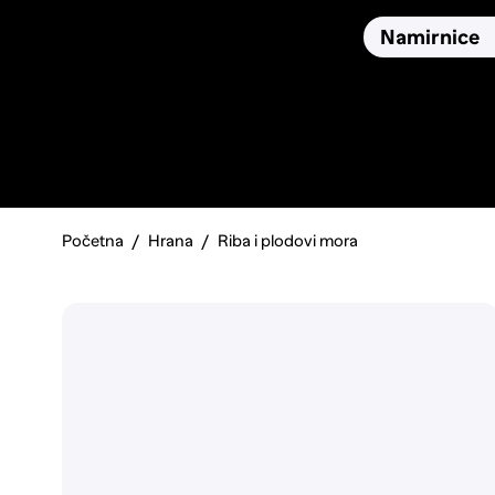
Osiguranja
Proizvodi
Namirnice
Pronađi, usporedi i donesi
najbolju odluku o kupnji.
Početna
Hrana
Riba i plodovi mora