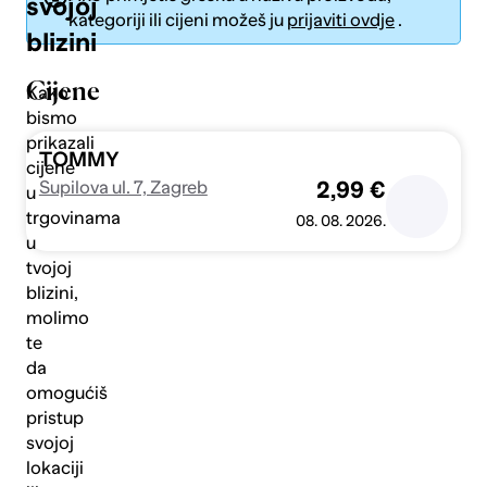
svojoj
kategoriji ili cijeni možeš ju
prijaviti ovdje
.
blizini
Cijene
Kako
bismo
prikazali
Pošalji
TOMMY
cijene
Supilova ul. 7, Zagreb
2,99 €
u
trgovinama
08. 08. 2026.
u
tvojoj
blizini,
molimo
te
da
omogućiš
pristup
svojoj
lokaciji