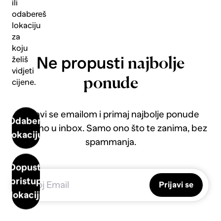
ili
odabereš
lokaciju
za
koju
Ne propusti
želiš
najbolje
vidjeti
ponude
cijene.
Prijavi se emailom i primaj najbolje ponude
Odaberi
direktno u inbox. Samo ono što te zanima, bez
lokaciju
spammanja.
Dopusti
pristup
Prijavi se
lokaciji