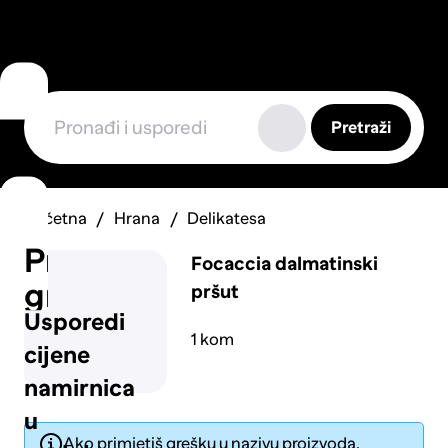
Pretraži
Početna
Hrana
Delikatesa
Prijavi
Focaccia dalmatinski
grešku
pršut
Usporedi
1 kom
cijene
namirnica
u
Ako primjetiš grešku u nazivu proizvoda,