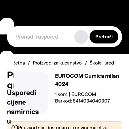
Pretraži
Početna
Proizvodi za kućanstvo
Škola i ured
Prijavi
EUROCOM
Gumica milan
grešku
4024
Usporedi
1 kom
EUROCOM
Barkod: 8414034040307
cijene
namirnica
u
Proizvod nije dostupan u trgovinama blizu