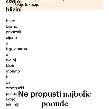
svojoj
tvoje lokacije
blizini
Kako
bismo
prikazali
Pošalji
cijene
u
trgovinama
u
tvojoj
blizini,
molimo
te
da
omogućiš
Ne propusti
najbolje
pristup
svojoj
ponude
lokaciji