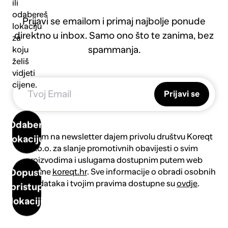
ili
odabereš
Prijavi se emailom i primaj najbolje ponude
lokaciju
direktno u inbox. Samo ono što te zanima, bez
za
spammanja.
koju
želiš
vidjeti
cijene.
Prijavi se
Odaberi
Prijavom na newsletter dajem privolu društvu Koreqt
lokaciju
d.o.o. za slanje promotivnih obavijesti o svim
proizvodima i uslugama dostupnim putem web
platforme
koreqt.hr
. Sve informacije o obradi osobnih
Dopusti
podataka i tvojim pravima dostupne su
ovdje
.
pristup
lokaciji