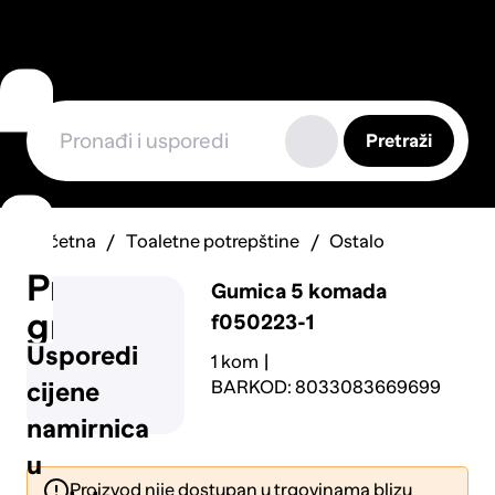
Pretraži
Početna
Toaletne potrepštine
Ostalo
Prijavi
Gumica 5 komada
grešku
f050223-1
Usporedi
1 kom
BARKOD: 8033083669699
cijene
namirnica
u
Proizvod nije dostupan u trgovinama blizu