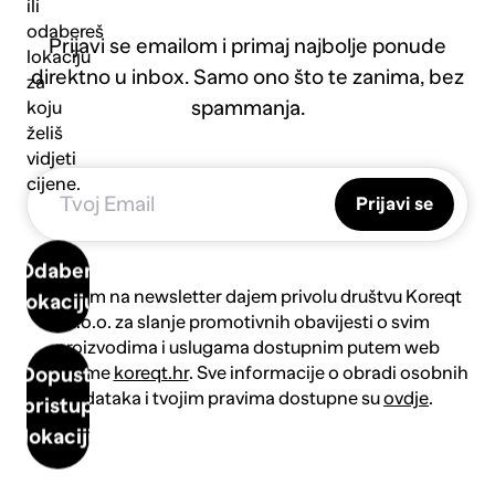
ili
odabereš
Prijavi se emailom i primaj najbolje ponude
lokaciju
direktno u inbox. Samo ono što te zanima, bez
za
spammanja.
koju
želiš
vidjeti
cijene.
Prijavi se
Odaberi
Prijavom na newsletter dajem privolu društvu Koreqt
lokaciju
d.o.o. za slanje promotivnih obavijesti o svim
proizvodima i uslugama dostupnim putem web
platforme
koreqt.hr
. Sve informacije o obradi osobnih
Dopusti
podataka i tvojim pravima dostupne su
ovdje
.
pristup
lokaciji