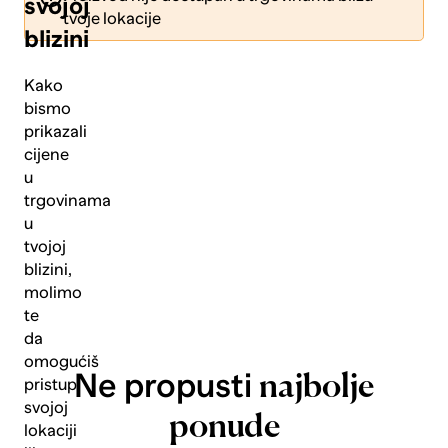
svojoj
tvoje lokacije
blizini
Kako
bismo
prikazali
Pošalji
cijene
u
trgovinama
u
tvojoj
blizini,
molimo
te
da
omogućiš
Ne propusti
najbolje
pristup
svojoj
ponude
lokaciji