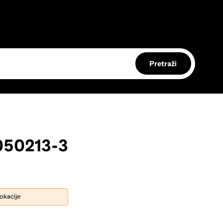
Pretraži
050213-3
lokacije