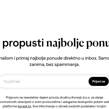
 propusti
najbolje pon
emailom i primaj najbolje ponude direktno u inbox. Sam
zanima, bez spammanja.
Prijavi se
Prijavom na newsletter dajem privolu društvu Koreqt d.o.o. za slanje
promotivnih obavijesti o svim proizvodima i uslugama dostupnim putem we
platforme
koreqt.hr
. Sve informacije o obradi osobnih podataka i tvojim