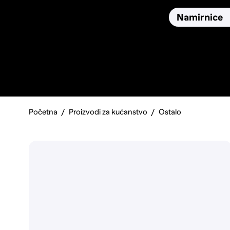
Osiguranja
Proizvodi
Namirnice
Pronađi, usporedi i donesi
najbolju odluku o kupnji.
Početna
Proizvodi za kućanstvo
Ostalo