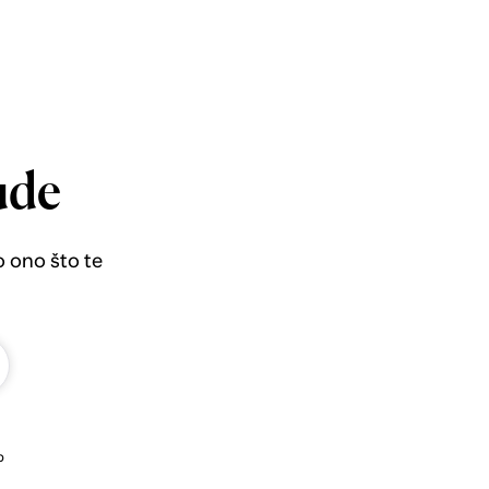
ude
o ono što te
b