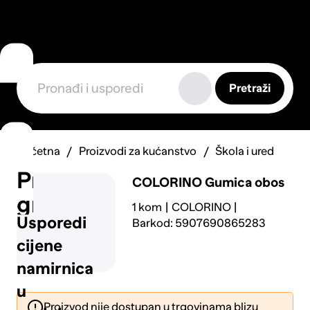
Pretraži
Početna
Proizvodi za kućanstvo
Škola i ured
Prijavi
COLORINO
Gumica obos
grešku
1 kom
COLORINO
Usporedi
Barkod: 5907690865283
cijene
namirnica
u
Proizvod nije dostupan u trgovinama blizu