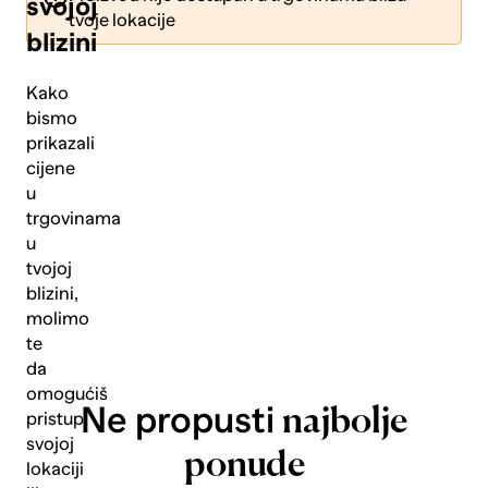
svojoj
tvoje lokacije
blizini
Kako
bismo
prikazali
Pošalji
cijene
u
trgovinama
u
tvojoj
blizini,
molimo
te
da
omogućiš
Ne propusti
najbolje
pristup
svojoj
ponude
lokaciji