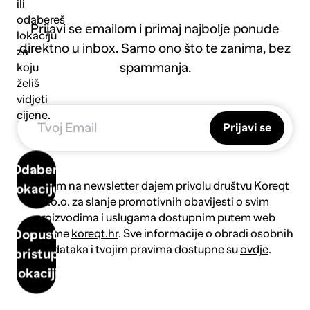
ili
odabereš
Prijavi se emailom i primaj najbolje ponude
lokaciju
direktno u inbox. Samo ono što te zanima, bez
za
spammanja.
koju
želiš
vidjeti
cijene.
Prijavi se
Odaberi
Prijavom na newsletter dajem privolu društvu Koreqt
lokaciju
d.o.o. za slanje promotivnih obavijesti o svim
proizvodima i uslugama dostupnim putem web
platforme
koreqt.hr
. Sve informacije o obradi osobnih
Dopusti
podataka i tvojim pravima dostupne su
ovdje
.
pristup
lokaciji