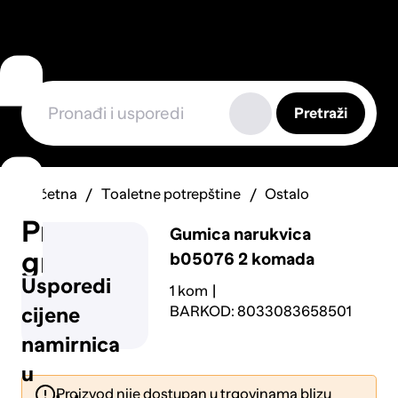
Pretraži
Početna
Toaletne potrepštine
Ostalo
Prijavi
Gumica narukvica
grešku
b05076 2 komada
Usporedi
1 kom
BARKOD: 8033083658501
cijene
namirnica
u
Proizvod nije dostupan u trgovinama blizu