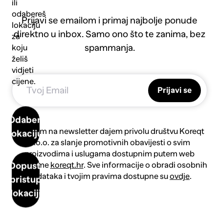
ili
odabereš
Prijavi se emailom i primaj najbolje ponude
lokaciju
direktno u inbox. Samo ono što te zanima, bez
za
spammanja.
koju
želiš
vidjeti
cijene.
Prijavi se
Odaberi
Prijavom na newsletter dajem privolu društvu Koreqt
lokaciju
d.o.o. za slanje promotivnih obavijesti o svim
proizvodima i uslugama dostupnim putem web
platforme
koreqt.hr
. Sve informacije o obradi osobnih
Dopusti
podataka i tvojim pravima dostupne su
ovdje
.
pristup
lokaciji