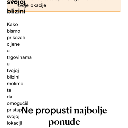
svojoj
tvoje lokacije
blizini
Kako
bismo
prikazali
Pošalji
cijene
u
trgovinama
u
tvojoj
blizini,
molimo
te
da
omogućiš
Ne propusti
najbolje
pristup
svojoj
ponude
lokaciji