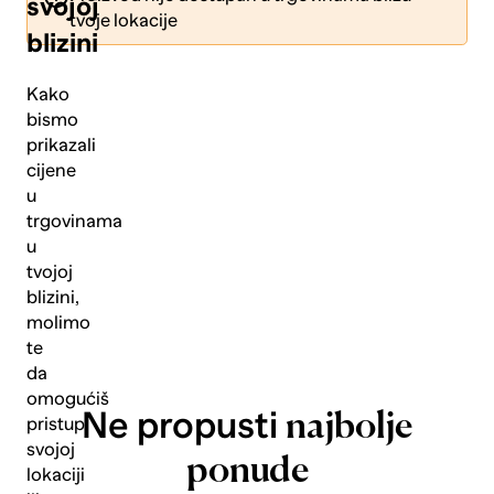
svojoj
tvoje lokacije
blizini
Kako
bismo
prikazali
Pošalji
cijene
u
trgovinama
u
tvojoj
blizini,
molimo
te
da
omogućiš
Ne propusti
najbolje
pristup
svojoj
ponude
lokaciji