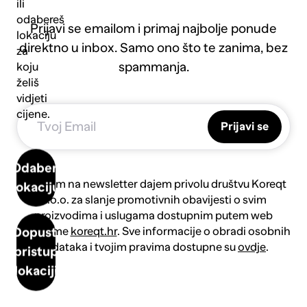
ili
odabereš
Prijavi se emailom i primaj najbolje ponude
lokaciju
direktno u inbox. Samo ono što te zanima, bez
za
spammanja.
koju
želiš
vidjeti
cijene.
Prijavi se
Odaberi
Prijavom na newsletter dajem privolu društvu Koreqt
lokaciju
d.o.o. za slanje promotivnih obavijesti o svim
proizvodima i uslugama dostupnim putem web
platforme
koreqt.hr
. Sve informacije o obradi osobnih
Dopusti
podataka i tvojim pravima dostupne su
ovdje
.
pristup
lokaciji