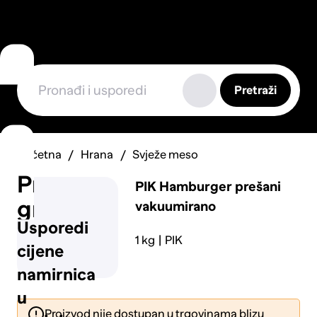
Pretraži
Početna
Hrana
Svježe meso
Prijavi
PIK
Hamburger prešani
grešku
vakuumirano
Usporedi
1 kg
PIK
cijene
namirnica
u
Proizvod nije dostupan u trgovinama blizu