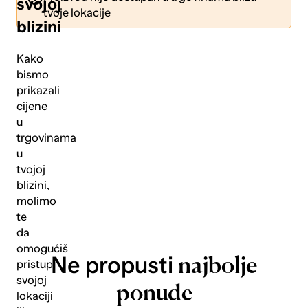
svojoj
tvoje lokacije
blizini
Kako
bismo
prikazali
Pošalji
cijene
u
trgovinama
u
tvojoj
blizini,
molimo
te
da
omogućiš
Ne propusti
najbolje
pristup
svojoj
ponude
lokaciji