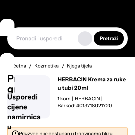
Pretraži
Početna
Kozmetika
Njega tijela
Prijavi
HERBACIN
Krema za ruke
grešku
u tubi 20ml
Usporedi
1 kom
HERBACIN
Barkod: 4013718021720
cijene
namirnica
u
Proizvod nije dostupan u trgovinama blizu