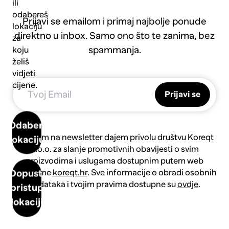
ili
odabereš
Prijavi se emailom i primaj najbolje ponude
lokaciju
direktno u inbox. Samo ono što te zanima, bez
za
spammanja.
koju
želiš
vidjeti
cijene.
Prijavi se
Odaberi
Prijavom na newsletter dajem privolu društvu Koreqt
lokaciju
d.o.o. za slanje promotivnih obavijesti o svim
proizvodima i uslugama dostupnim putem web
platforme
koreqt.hr
. Sve informacije o obradi osobnih
Dopusti
podataka i tvojim pravima dostupne su
ovdje
.
pristup
lokaciji