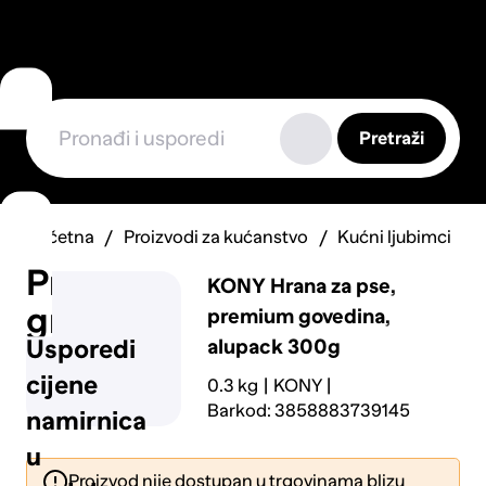
Pretraži
Početna
Proizvodi za kućanstvo
Kućni ljubimci
Prijavi
KONY
Hrana za pse,
grešku
premium govedina,
alupack 300g
Usporedi
cijene
0.3 kg
KONY
Barkod: 3858883739145
namirnica
u
Proizvod nije dostupan u trgovinama blizu