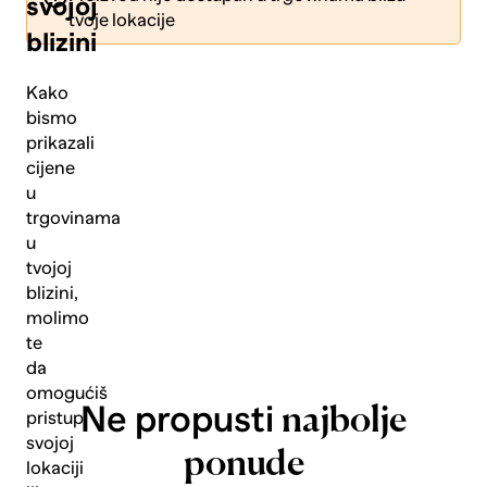
svojoj
tvoje lokacije
blizini
Kako
bismo
prikazali
Pošalji
cijene
u
trgovinama
u
tvojoj
blizini,
molimo
te
da
omogućiš
Ne propusti
najbolje
pristup
svojoj
ponude
lokaciji