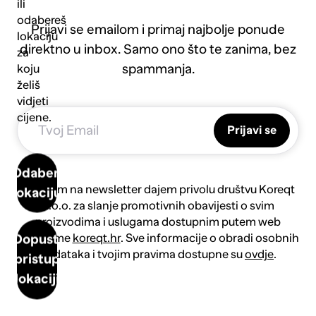
ili
odabereš
Prijavi se emailom i primaj najbolje ponude
lokaciju
direktno u inbox. Samo ono što te zanima, bez
za
spammanja.
koju
želiš
vidjeti
cijene.
Prijavi se
Odaberi
Prijavom na newsletter dajem privolu društvu Koreqt
lokaciju
d.o.o. za slanje promotivnih obavijesti o svim
proizvodima i uslugama dostupnim putem web
platforme
koreqt.hr
. Sve informacije o obradi osobnih
Dopusti
podataka i tvojim pravima dostupne su
ovdje
.
pristup
lokaciji