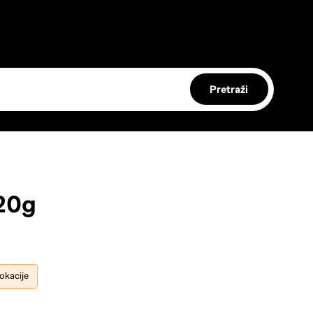
Pretraži
120g
lokacije