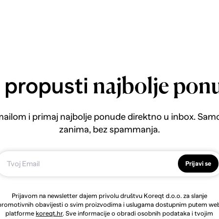
 propusti
najbolje pon
emailom i primaj najbolje ponude direktno u inbox. Sam
zanima, bez spammanja.
Prijavi se
Prijavom na newsletter dajem privolu društvu Koreqt d.o.o. za slanje
promotivnih obavijesti o svim proizvodima i uslugama dostupnim putem we
platforme
koreqt.hr
. Sve informacije o obradi osobnih podataka i tvojim