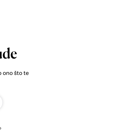
ude
o ono što te
b