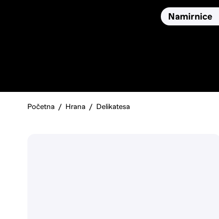
Osiguranja
Proizvodi
Namirnice
Pronađi, usporedi i donesi
najbolju odluku o kupnji.
Početna
Hrana
Delikatesa