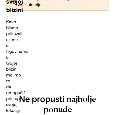
svojoj
tvoje lokacije
blizini
Kako
bismo
prikazali
Pošalji
cijene
u
trgovinama
u
tvojoj
blizini,
molimo
te
da
omogućiš
Ne propusti
najbolje
pristup
svojoj
ponude
lokaciji