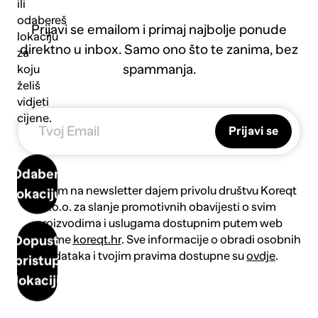
ili
odabereš
Prijavi se emailom i primaj najbolje ponude
lokaciju
direktno u inbox. Samo ono što te zanima, bez
za
spammanja.
koju
želiš
vidjeti
cijene.
Prijavi se
Odaberi
Prijavom na newsletter dajem privolu društvu Koreqt
lokaciju
d.o.o. za slanje promotivnih obavijesti o svim
proizvodima i uslugama dostupnim putem web
platforme
koreqt.hr
. Sve informacije o obradi osobnih
Dopusti
podataka i tvojim pravima dostupne su
ovdje
.
pristup
lokaciji