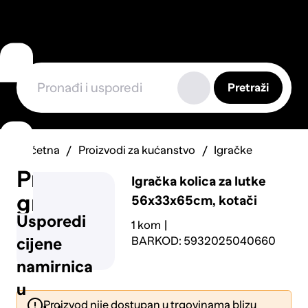
Pretraži
Početna
Proizvodi za kućanstvo
Igračke
Prijavi
Igračka kolica za lutke
grešku
56x33x65cm, kotači
Usporedi
1 kom
BARKOD: 5932025040660
cijene
namirnica
u
Proizvod nije dostupan u trgovinama blizu