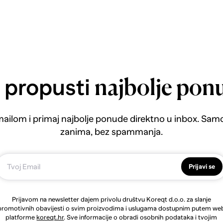
 propusti
najbolje pon
emailom i primaj najbolje ponude direktno u inbox. Sam
zanima, bez spammanja.
Prijavi se
Prijavom na newsletter dajem privolu društvu Koreqt d.o.o. za slanje
promotivnih obavijesti o svim proizvodima i uslugama dostupnim putem we
platforme
koreqt.hr
. Sve informacije o obradi osobnih podataka i tvojim