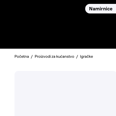
Osiguranja
Proizvodi
Namirnice
Pronađi, usporedi i donesi
najbolju odluku o kupnji.
Početna
Proizvodi za kućanstvo
Igračke