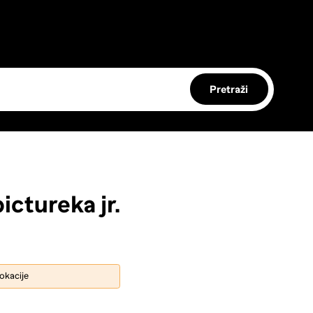
Pretraži
ictureka jr.
lokacije