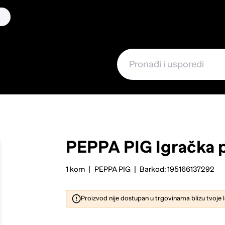
PEPPA PIG
Igračka p
1 kom
PEPPA PIG
Barkod: 195166137292
Proizvod nije dostupan u trgovinama blizu tvoje 