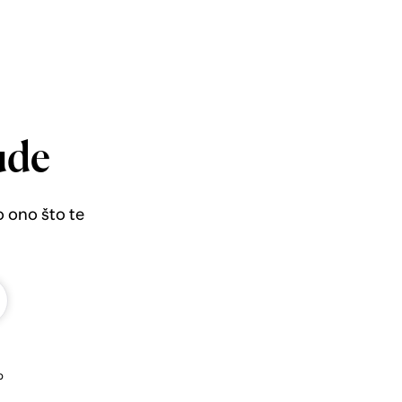
ude
o ono što te
b