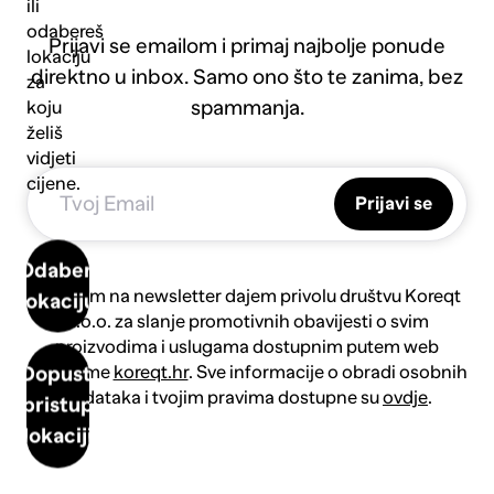
ili
odabereš
Prijavi se emailom i primaj najbolje ponude
lokaciju
direktno u inbox. Samo ono što te zanima, bez
za
spammanja.
koju
želiš
vidjeti
cijene.
Prijavi se
Odaberi
Prijavom na newsletter dajem privolu društvu Koreqt
lokaciju
d.o.o. za slanje promotivnih obavijesti o svim
proizvodima i uslugama dostupnim putem web
platforme
koreqt.hr
. Sve informacije o obradi osobnih
Dopusti
podataka i tvojim pravima dostupne su
ovdje
.
pristup
lokaciji