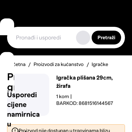
Pretraži
Početna
Proizvodi za kućanstvo
Igračke
Prijavi
Igračka plišana 29cm,
grešku
žirafa
Usporedi
1 kom
BARKOD: 8681516144567
cijene
namirnica
u
Proizvod nije dostupan u trgovinama blizu