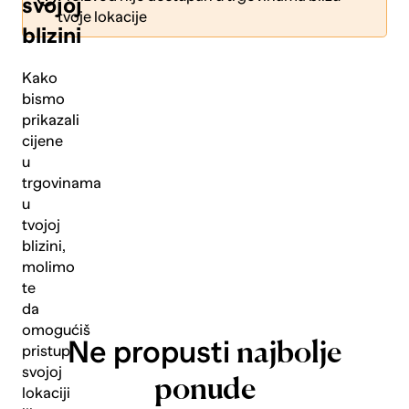
svojoj
tvoje lokacije
blizini
Kako
bismo
prikazali
Pošalji
cijene
u
trgovinama
u
tvojoj
blizini,
molimo
te
da
omogućiš
Ne propusti
najbolje
pristup
svojoj
ponude
lokaciji