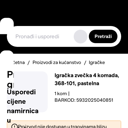
Pretraži
Početna
Proizvodi za kućanstvo
Igračke
Prijavi
Igračka zvečka 4 komada,
grešku
368-101, pastelna
Usporedi
1 kom
BARKOD: 5932025040851
cijene
namirnica
u
Proizvod nije dostupan u trgovinama blizu