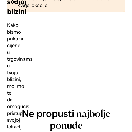
svojoj
tvoje lokacije
blizini
Kako
bismo
prikazali
Pošalji
cijene
u
trgovinama
u
tvojoj
blizini,
molimo
te
da
omogućiš
Ne propusti
najbolje
pristup
svojoj
ponude
lokaciji