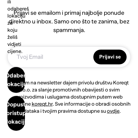
ili
odabereš
Prijavi se emailom i primaj najbolje ponude
lokaciju
direktno u inbox. Samo ono što te zanima, bez
za
spammanja.
koju
želiš
vidjeti
cijene.
Prijavi se
Odaberi
Prijavom na newsletter dajem privolu društvu Koreqt
lokaciju
d.o.o. za slanje promotivnih obavijesti o svim
proizvodima i uslugama dostupnim putem web
platforme
koreqt.hr
. Sve informacije o obradi osobnih
Dopusti
podataka i tvojim pravima dostupne su
ovdje
.
pristup
lokaciji