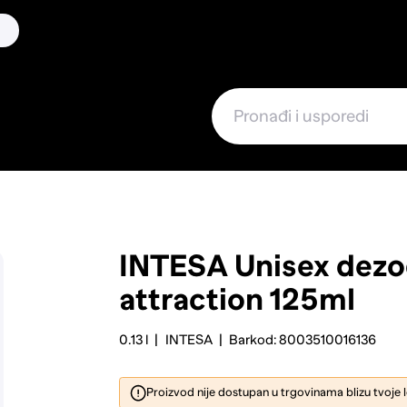
INTESA
Unisex dezo
attraction 125ml
0.13 l
INTESA
Barkod: 8003510016136
Proizvod nije dostupan u trgovinama blizu tvoje 