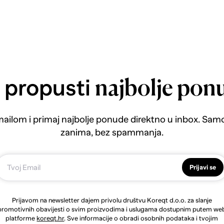
 propusti
najbolje pon
emailom i primaj najbolje ponude direktno u inbox. Sam
zanima, bez spammanja.
Prijavi se
Prijavom na newsletter dajem privolu društvu Koreqt d.o.o. za slanje
promotivnih obavijesti o svim proizvodima i uslugama dostupnim putem we
platforme
koreqt.hr
. Sve informacije o obradi osobnih podataka i tvojim