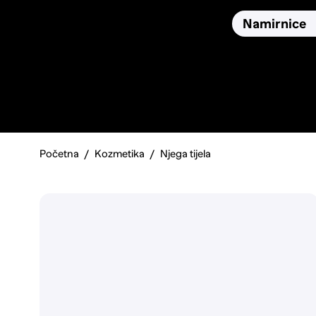
Osiguranja
Proizvodi
Namirnice
Pronađi, usporedi i donesi
najbolju odluku o kupnji.
Početna
Kozmetika
Njega tijela