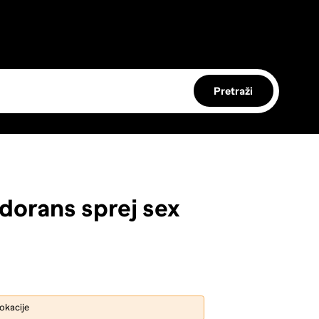
Pretraži
dorans sprej sex
lokacije