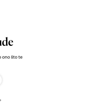
ude
o ono što te
b