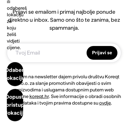
ili
odabereš
Prijavi se emailom i primaj najbolje ponude
lokaciju
direktno u inbox. Samo ono što te zanima, bez
za
spammanja.
koju
želiš
vidjeti
cijene.
Prijavi se
Odaberi
Prijavom na newsletter dajem privolu društvu Koreqt
lokaciju
d.o.o. za slanje promotivnih obavijesti o svim
proizvodima i uslugama dostupnim putem web
platforme
koreqt.hr
. Sve informacije o obradi osobnih
Dopusti
podataka i tvojim pravima dostupne su
ovdje
.
pristup
lokaciji