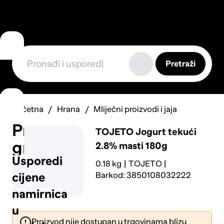
Pretraži
Početna
Hrana
Mliječni proizvodi i jaja
Prijavi
TOJETO
Jogurt tekući
grešku
2.8% masti 180g
Usporedi
0.18 kg
TOJETO
Barkod: 3850108032222
cijene
namirnica
u
Proizvod nije dostupan u trgovinama blizu