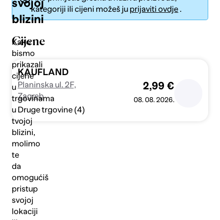
svojoj
kategoriji ili cijeni možeš ju
prijaviti ovdje
.
blizini
Cijene
Kako
bismo
prikazali
Pošalji
KAUFLAND
cijene
Planinska ul. 2F,
2,99 €
u
Zagreb
trgovinama
08. 08. 2026.
Druge trgovine (4)
u
tvojoj
blizini,
molimo
te
da
omogućiš
pristup
svojoj
lokaciji