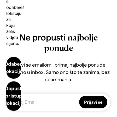
ili
odabereš
lokaciju
za
koju
želiš
Ne propusti
najbolje
vidjeti
cijene.
ponude
Odaberi
Prijavi se emailom i primaj najbolje ponude
lokaciju
direktno u inbox. Samo ono što te zanima, bez
spammanja.
Dopusti
pristup
Prijavi se
lokaciji