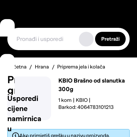
Pretraži
Početna
Hrana
Priprema jela i kolača
Prijavi
KBIO
Brašno od slanutka
grešku
300g
Usporedi
1 kom
KBIO
Barkod: 4064783101213
cijene
namirnica
u
Ako primjetiš grešku u nazivu proizvoda,