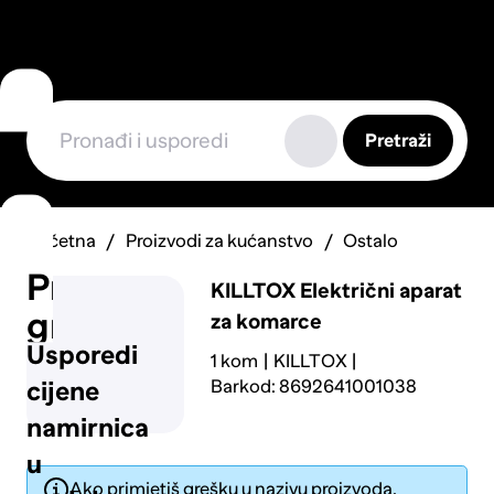
Pretraži
Početna
Proizvodi za kućanstvo
Ostalo
Prijavi
KILLTOX
Električni aparat
grešku
za komarce
Usporedi
1 kom
KILLTOX
Barkod: 8692641001038
cijene
namirnica
u
Ako primjetiš grešku u nazivu proizvoda,