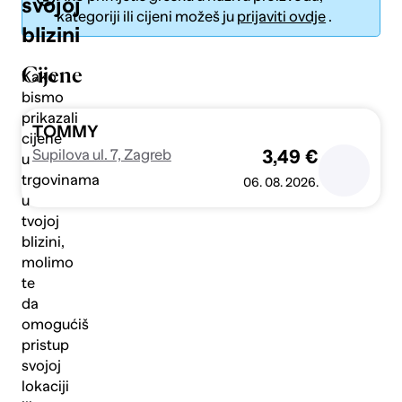
svojoj
kategoriji ili cijeni možeš ju
prijaviti ovdje
.
blizini
Cijene
Kako
bismo
prikazali
Pošalji
TOMMY
cijene
Supilova ul. 7, Zagreb
3,49 €
u
trgovinama
06. 08. 2026.
u
tvojoj
blizini,
molimo
te
da
omogućiš
pristup
svojoj
lokaciji