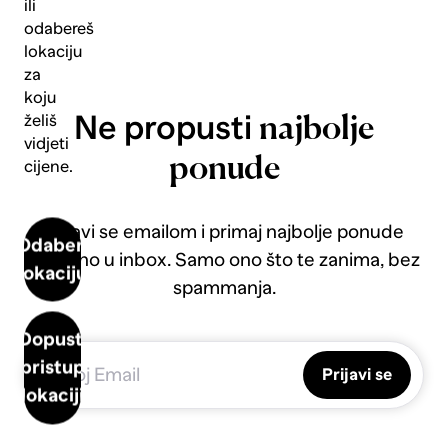
ili
odabereš
lokaciju
za
koju
Ne propusti
želiš
najbolje
vidjeti
ponude
cijene.
Prijavi se emailom i primaj najbolje ponude
Odaberi
direktno u inbox. Samo ono što te zanima, bez
lokaciju
spammanja.
Dopusti
pristup
Prijavi se
lokaciji